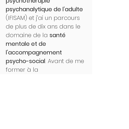
psychothérapie 
psychanalytique de l’adulte
(IFISAM) et j’ai un parcours 
de plus de dix ans dans le 
domaine de la 
santé 
mentale et de 
l’accompagnement 
psycho-social
. Avant de me 
former à la 
psychothérapie, j’ai étudié 
les sciences sociales et 
l’anthropologie à 
l’Université libre de Bruxelles.
Je propose un travail basé 
sur une écoute active et 