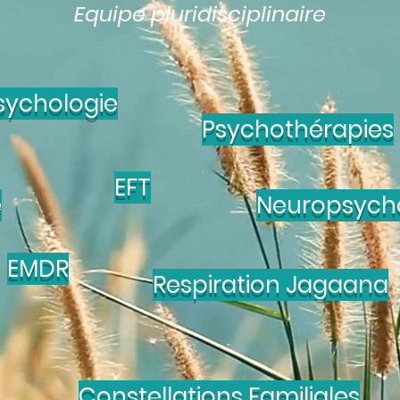
Equipe pluridisciplinaire
sychologie
Psychothérapies
EFT
e
Neuropsych
EMDR
Respiration Jagaana
Constellations Familiales