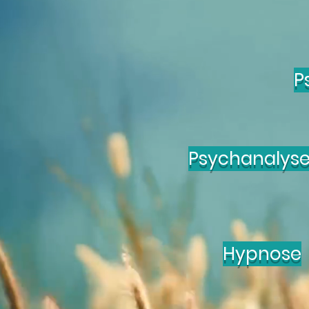
P
Psychanalys
Hypnose